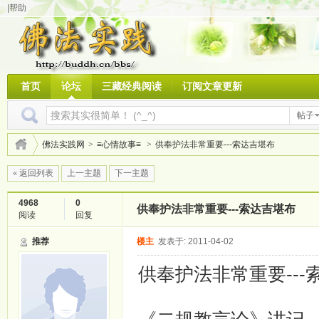
|帮助
首页
论坛
三藏经典阅读
订阅文章更新
帖子
佛法实践网
>
≡心情故事≡
>
供奉护法非常重要---索达吉堪布
« 返回列表
上一主题
下一主题
4968
0
供奉护法非常重要---索达吉堪布
阅读
回复
推荐
楼主
发表于: 2011-04-02
供奉护法非常重要---