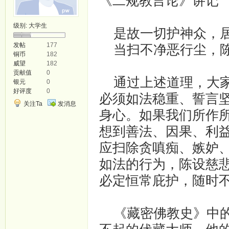
《二规教言论》讲记
级别:
大学生
是故一切护神众，居
发帖
177
当扫不净恶行尘，陈
铜币
182
威望
182
贡献值
0
通过上述道理，大家
银元
0
好评度
0
必须如法稳重、誓言
关注Ta
发消息
身心。如果我们所作
想到善法、因果、利
应扫除贪嗔痴、嫉妒
如法的行为，陈设慈
必定恒常庇护，随时
《藏密佛教史》中的