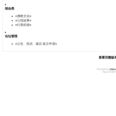
综合类
≡佛教文化≡
≡心情故事≡
≡行善积德≡
论坛管理
≡公告、投诉、建议 版主申请≡
查看完整版本:
Powered by
phpw
Time 0.01074