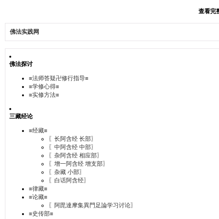
查看完整
佛法实践网
佛法探讨
≡法师答疑卍修行指导≡
≡学修心得≡
≡实修方法≡
三藏经论
≡经藏≡
〖长阿含经 长部〗
〖中阿含经 中部〗
〖杂阿含经 相应部〗
〖增一阿含经 增支部〗
〖杂藏 小部〗
〖白话阿含经〗
≡律藏≡
≡论藏≡
〖阿毘達摩集異門足論学习讨论〗
≡史传部≡