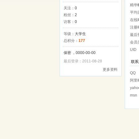
精华
关注：
0
平均
粉丝：
2
在线
访客：
0
注册
等级：
大学生
最后
总积分：
177
会员
UID
保密 ，0000-00-00
最后登录：2011-08-28
联系
更多资料
QQ
阿里
yaho
msn