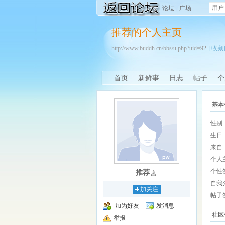
用户
论坛
广场
推荐的个人主页
http://www.buddh.cn/bbs/u.php?uid=92
[收藏
首页
新鲜事
日志
帖子
个
基本
性别
生日
来自
个人
个性
推荐
自我
加关注
帖子
加为好友
发消息
社区
举报