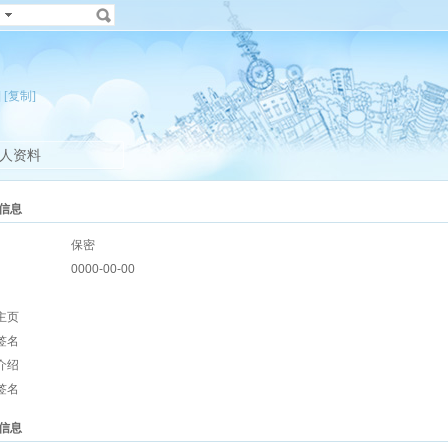
]
[复制]
人资料
信息
保密
0000-00-00
主页
签名
介绍
签名
信息