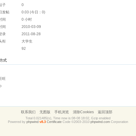
帖子
0
日发帖
0.03 (今日：0)
时间
0 小时
时间
2010-03-09
登录
2011-08-28
头衔
大学生
92
方式
旺旺
o
联系我们
无图版
手机浏览
清除Cookies
返回顶部
Total 0.021485(s), Time now is:08-08 18:02, Gzip enabled
Powered by
phpwind
v8.3
Certificate
Code ©2003-2010
phpwind.com
Corporation