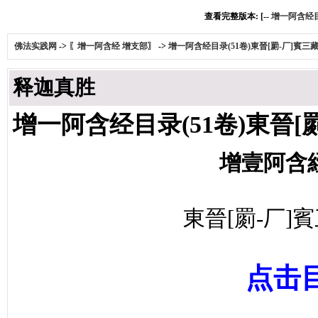
查看完整版本: [--
增一阿含经目
佛法实践网
->
〖增一阿含经 增支部〗
->
增一阿含经目录(51卷)東晉[罽-厂]賓
释迦真胜
增一阿含经目录(51卷)東晉
增壹阿含
東晉
[罽-厂
点击